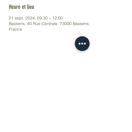
Heure et lieu
21 sept. 2024, 09:30 – 12:00
Bassens, 40 Rue Centrale, 73000 Bassens,
France
Partager cet événement
...Pour L'Instant...
atelierpourlinstant@gmail.com
0685353742