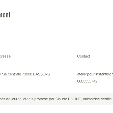
ment
dresse
Contact
0 rue centrale 73000 BASSENS
atelierpourlinstant@g
0685353742
ances de journal créatif proposé par Claude RACINE, animatrice certifié