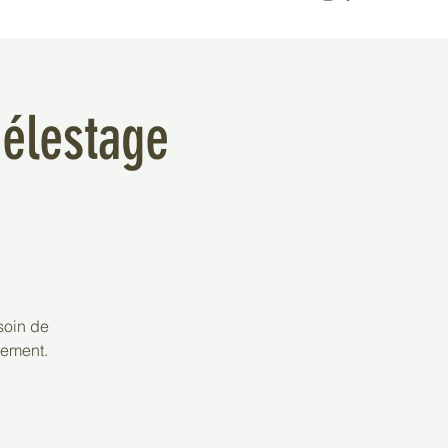
délestage
soin de
nement.