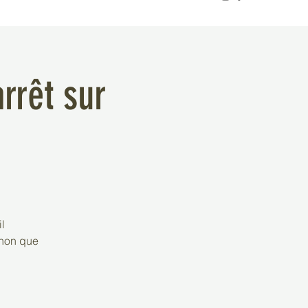
rrêt sur
l
non que