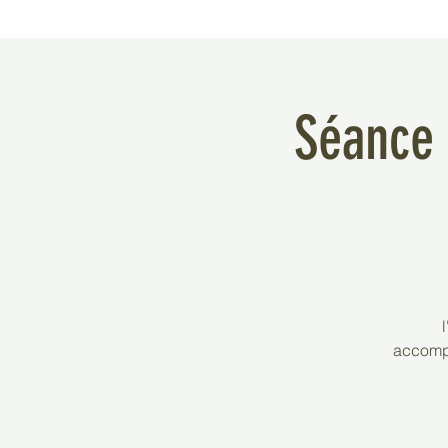
Séance 
accomp