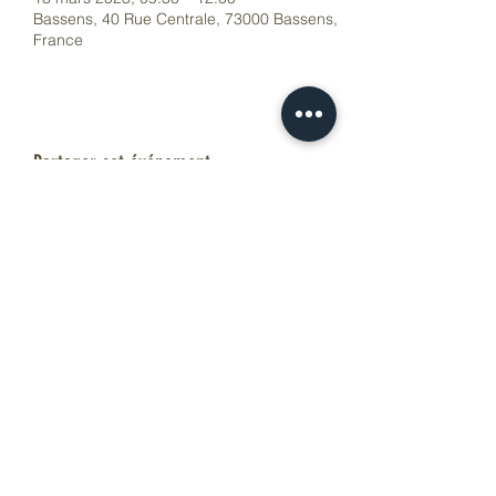
Bassens, 40 Rue Centrale, 73000 Bassens,
France
Partager cet événement
...Pour L'Instant...
atelierpourlinstant@gmail.com
0685353742
40 rue centrale 73000 BASSENS