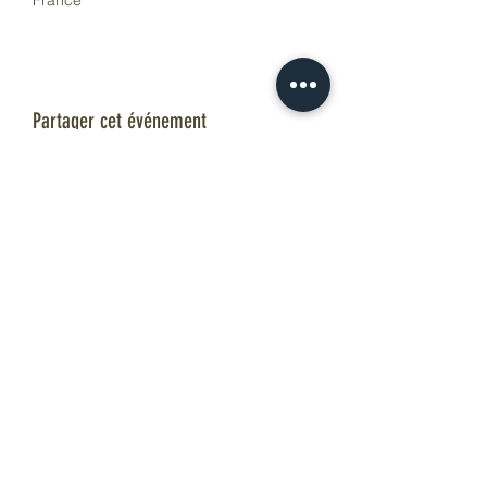
France
Partager cet événement
...Pour L'Instant...
atelierpourlinstant@gmail.com
0685353742
40 rue centrale 73000 BASSENS