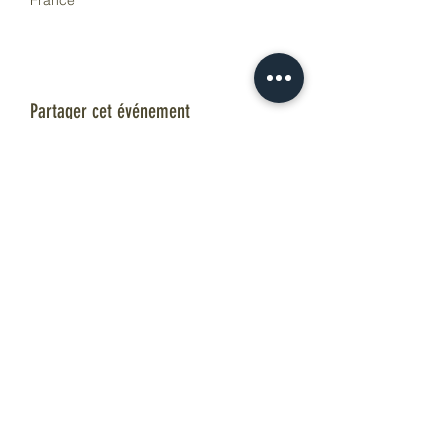
France
Partager cet événement
...Pour L'Instant...
atelierpourlinstant@gmail.com
0685353742
40 rue centrale 73000 BASSENS