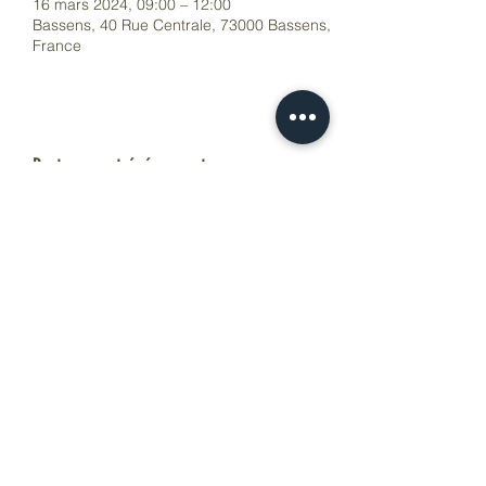
16 mars 2024, 09:00 – 12:00
Bassens, 40 Rue Centrale, 73000 Bassens,
France
Partager cet événement
...Pour L'Instant...
atelierpourlinstant@gmail.com
0685353742
40 rue centrale 73000 BASSENS